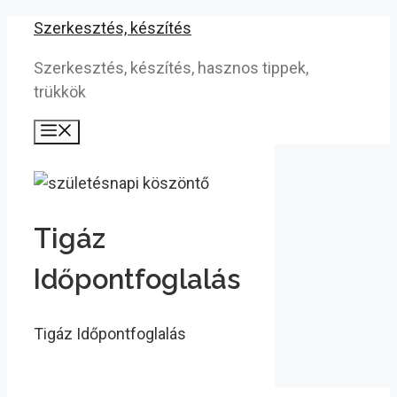
Kilépés
Szerkesztés, készítés
a
Szerkesztés, készítés, hasznos tippek,
tartalomba
trükkök
Menü
Tigáz
Időpontfoglalás
Tigáz Időpontfoglalás