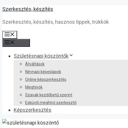
Kilépés
Szerkesztés, készítés
a
Szerkesztés, készítés, hasznos tippek, trükkök
tartalomba
Menü
Menü
Születésnapi köszöntők
Átváltások
Névnapi képeslapok
Online képszerkesztés
Meghívók
Szavak kezdőbetű szerint
Esküvői meghívó szerkesztő
Képszerkesztés