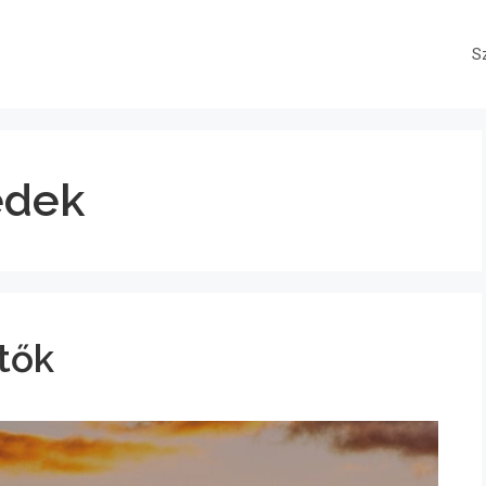
S
édek
tők