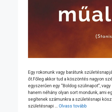
Egy rokonunk vagy barátunk születésnapjá
őt.Főleg akkor tud a köszöntés nagyon s
egyszerűen egy “Boldog szülinapot”, vagy
hanem néhány olyan sort mondunk, ami eg
segítenek számunkra a születésnapi köszö
születésnapi …
Olvass tovább