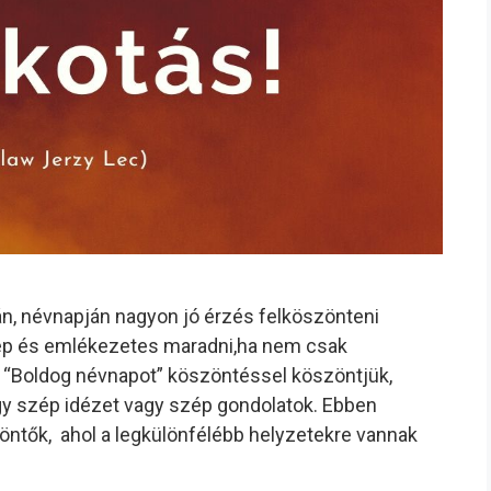
n, névnapján nagyon jó érzés felköszönteni
zép és emlékezetes maradni,ha nem csak
 “Boldog névnapot” köszöntéssel köszöntjük,
y szép idézet vagy szép gondolatok. Ebben
ntők, ahol a legkülönfélébb helyzetekre vannak