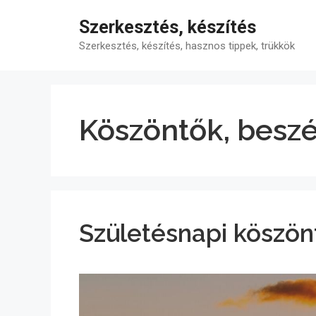
Kilépés
Szerkesztés, készítés
a
tartalomba
Szerkesztés, készítés, hasznos tippek, trükkök
Köszöntők, besz
Születésnapi köszön