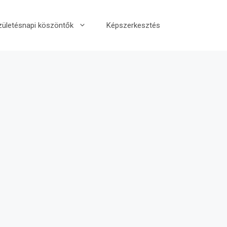
zületésnapi köszöntők
Képszerkesztés