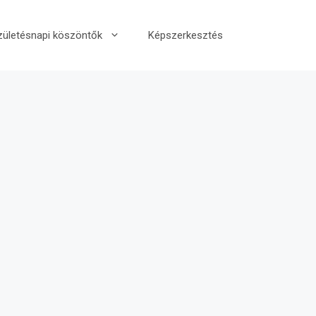
zületésnapi köszöntők
Képszerkesztés