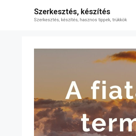
Kilépés
Szerkesztés, készítés
a
tartalomba
Szerkesztés, készítés, hasznos tippek, trükkök