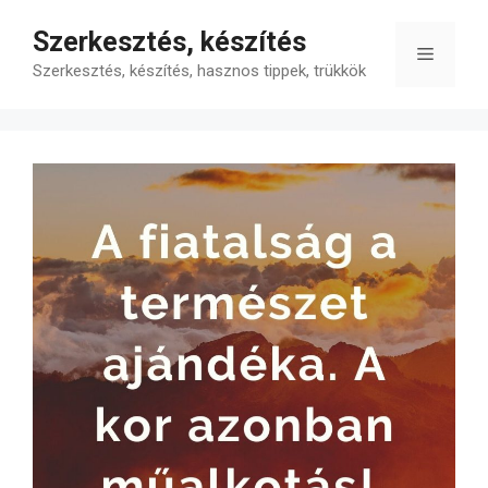
Kilépés
Szerkesztés, készítés
a
Menü
tartalomba
Szerkesztés, készítés, hasznos tippek, trükkök