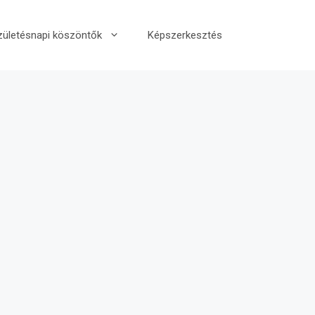
zületésnapi köszöntők
Képszerkesztés