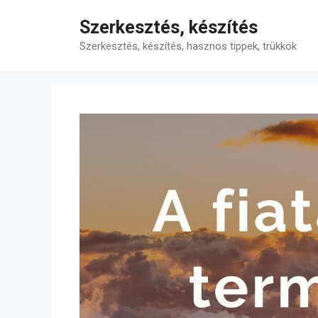
Kilépés
Szerkesztés, készítés
a
tartalomba
Szerkesztés, készítés, hasznos tippek, trükkök