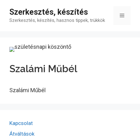
Kilépés
Szerkesztés, készítés
a
Menü
tartalomba
Szerkesztés, készítés, hasznos tippek, trükkök
Szalámi Műbél
Szalámi Műbél
Kapcsolat
Átváltások