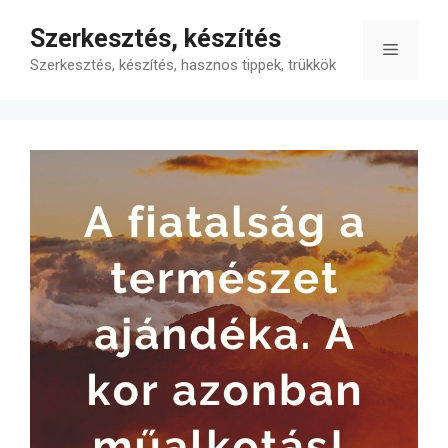
Kilépés
Szerkesztés, készítés
a
Menü
tartalomba
Szerkesztés, készítés, hasznos tippek, trükkök