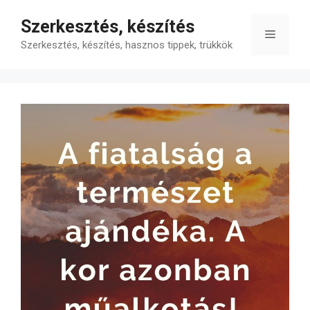
Kilépés
Szerkesztés, készítés
a
Menü
tartalomba
Szerkesztés, készítés, hasznos tippek, trükkök