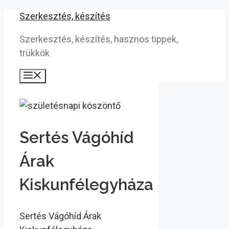
Kilépés
Szerkesztés, készítés
a
Szerkesztés, készítés, hasznos tippek,
tartalomba
trükkök
Menü
Sertés Vágóhíd
Árak
Kiskunfélegyháza
Sertés Vágóhíd Árak