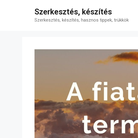
Kilépés
Szerkesztés, készítés
a
tartalomba
Szerkesztés, készítés, hasznos tippek, trükkök