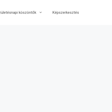
zületésnapi köszöntők
Képszerkesztés