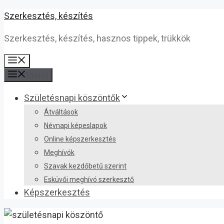
Kilépés
Szerkesztés, készítés
a
Szerkesztés, készítés, hasznos tippek, trükkök
tartalomba
Menü
Menü
Születésnapi köszöntők
Átváltások
Névnapi képeslapok
Online képszerkesztés
Meghívók
Szavak kezdőbetű szerint
Esküvői meghívó szerkesztő
Képszerkesztés