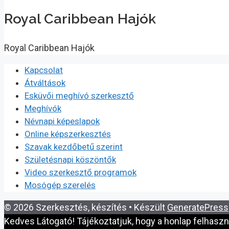
Royal Caribbean Hajók
Royal Caribbean Hajók
Kapcsolat
Átváltások
Esküvői meghívó szerkesztő
Meghívók
Névnapi képeslapok
Online képszerkesztés
Szavak kezdőbetű szerint
Születésnapi köszöntők
Video szerkesztő programok
Mosógép szerelés
© 2026 Szerkesztés, készítés
• Készült
GeneratePress
Kedves Látogató! Tájékoztatjuk, hogy a honlap felhasz