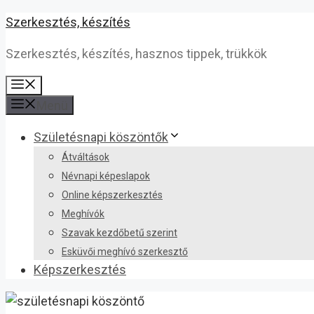
Kilépés
Szerkesztés, készítés
a
Szerkesztés, készítés, hasznos tippek, trükkök
tartalomba
Menü
Menü
Születésnapi köszöntők
Átváltások
Névnapi képeslapok
Online képszerkesztés
Meghívók
Szavak kezdőbetű szerint
Esküvői meghívó szerkesztő
Képszerkesztés