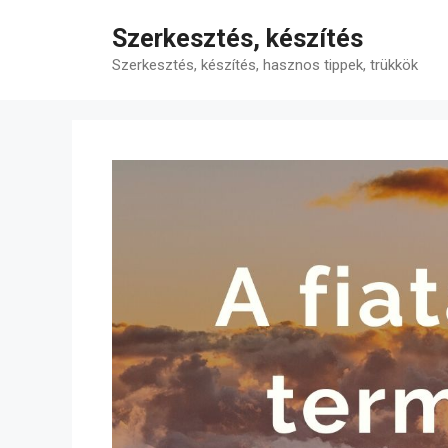
Kilépés
Szerkesztés, készítés
a
tartalomba
Szerkesztés, készítés, hasznos tippek, trükkök