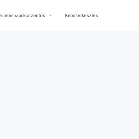
zületésnapi köszöntők
Képszerkesztés