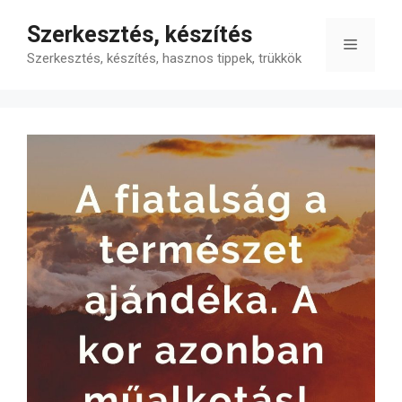
Kilépés
Szerkesztés, készítés
a
Menü
tartalomba
Szerkesztés, készítés, hasznos tippek, trükkök