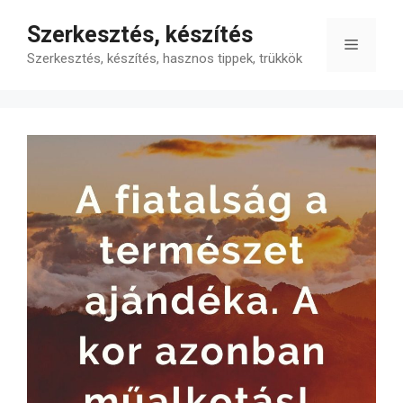
Kilépés
Szerkesztés, készítés
a
Menü
tartalomba
Szerkesztés, készítés, hasznos tippek, trükkök