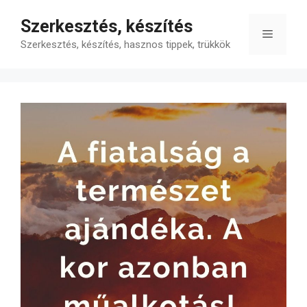
Kilépés
Szerkesztés, készítés
a
Menü
tartalomba
Szerkesztés, készítés, hasznos tippek, trükkök