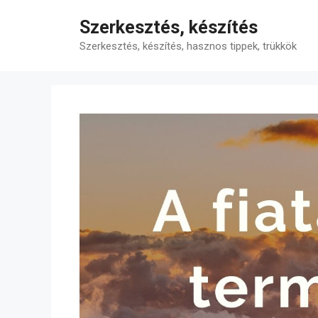
Kilépés
Szerkesztés, készítés
a
tartalomba
Szerkesztés, készítés, hasznos tippek, trükkök