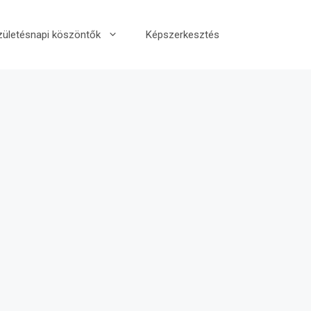
zületésnapi köszöntők
Képszerkesztés