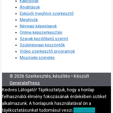
Kapcsolat
Átváltások
Esküvői meghívó szerkesztő
Meghívók
Névnapi képeslapok
Online képszerkesztés
Szavak kezdőbetű szerint
Születésnapi köszöntők
Video szerkesztő programok
Mosógép szerelés
© 2026 Szerkesztés, készítés
• Készült
GeneratePress
Kedves Látogató! Tájékoztatjuk, hogy a honlap
felhasználói élmény fokozásának érdekében sütiket
alkalmazunk. A honlapunk használatával ön a
tájékoztatásunkat tudomásul veszi.
Elfogadom