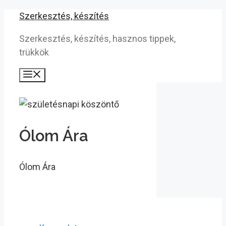
Kilépés
Szerkesztés, készítés
a
Szerkesztés, készítés, hasznos tippek,
tartalomba
trükkök
Menü
Ólom Ára
Ólom Ára