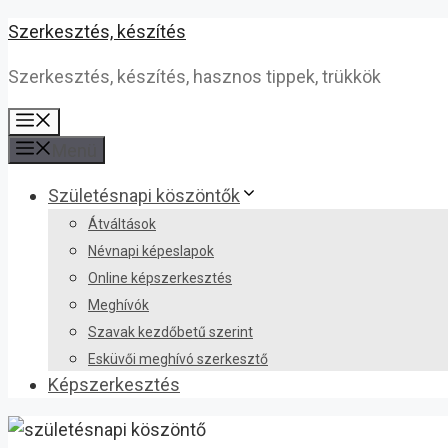
Kilépés
Szerkesztés, készítés
a
Szerkesztés, készítés, hasznos tippek, trükkök
tartalomba
Menü
Menü
Születésnapi köszöntők
Átváltások
Névnapi képeslapok
Online képszerkesztés
Meghívók
Szavak kezdőbetű szerint
Esküvői meghívó szerkesztő
Képszerkesztés