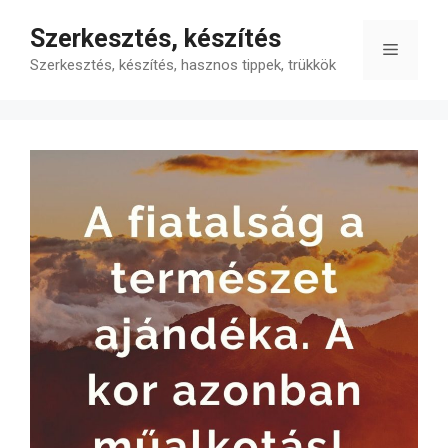
Kilépés
Szerkesztés, készítés
a
Menü
tartalomba
Szerkesztés, készítés, hasznos tippek, trükkök