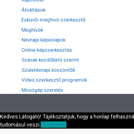
Átváltások
Esküvői meghívó szerkesztő
Meghívók
Névnapi képeslapok
Online képszerkesztés
Szavak kezdőbetű szerint
Születésnapi köszöntők
Video szerkesztő programok
Mosógép szerelés
Kedves Látogató! Tájékoztatjuk, hogy a honlap felhaszn
tudomásul veszi.
Elfogadom