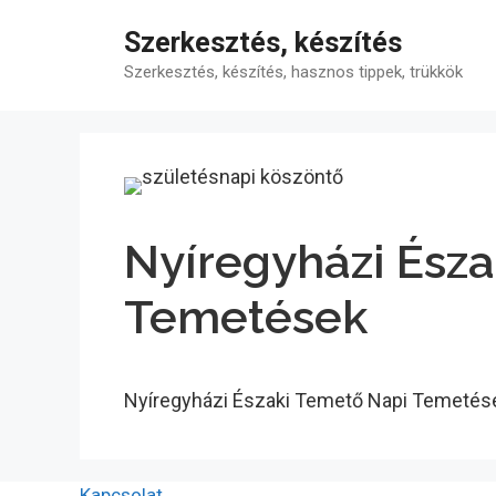
Kilépés
Szerkesztés, készítés
a
tartalomba
Szerkesztés, készítés, hasznos tippek, trükkök
Nyíregyházi Ész
Temetések
Nyíregyházi Északi Temető Napi Temetés
Kapcsolat