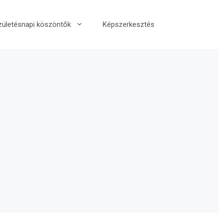
zületésnapi köszöntők
Képszerkesztés