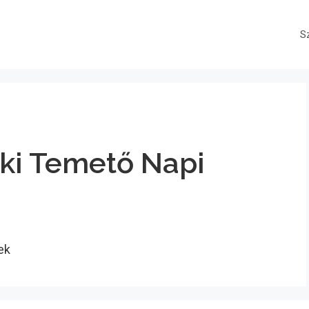
S
aki Temető Napi
ek