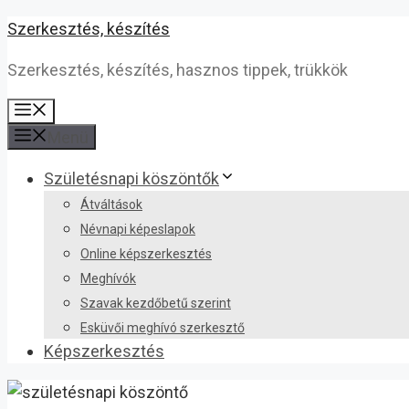
Kilépés
Szerkesztés, készítés
a
Szerkesztés, készítés, hasznos tippek, trükkök
tartalomba
Menü
Menü
Születésnapi köszöntők
Átváltások
Névnapi képeslapok
Online képszerkesztés
Meghívók
Szavak kezdőbetű szerint
Esküvői meghívó szerkesztő
Képszerkesztés