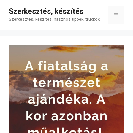
Kilépés
Szerkesztés, készítés
a
Menü
tartalomba
Szerkesztés, készítés, hasznos tippek, trükkök