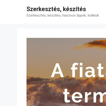
Kilépés
Szerkesztés, készítés
a
tartalomba
Szerkesztés, készítés, hasznos tippek, trükkök