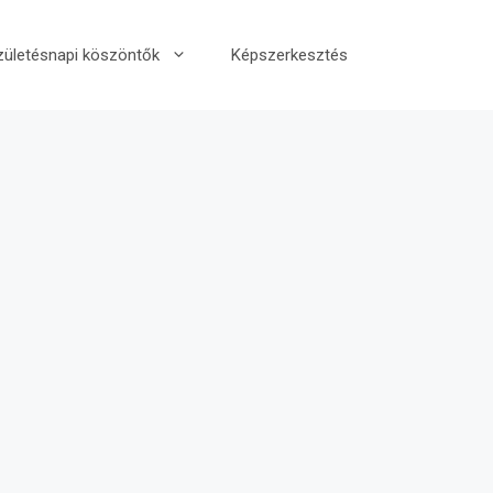
zületésnapi köszöntők
Képszerkesztés