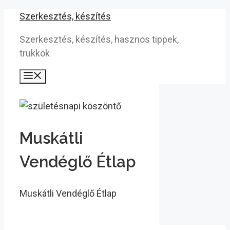
Kilépés
Szerkesztés, készítés
a
Szerkesztés, készítés, hasznos tippek,
tartalomba
trükkök
Menü
Muskátli
Vendéglő Étlap
Muskátli Vendéglő Étlap