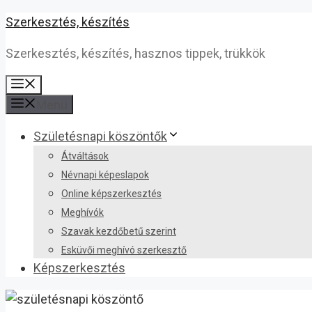
Kilépés
Szerkesztés, készítés
a
Szerkesztés, készítés, hasznos tippek, trükkök
tartalomba
Menü
Menü
Születésnapi köszöntők
Átváltások
Névnapi képeslapok
Online képszerkesztés
Meghívók
Szavak kezdőbetű szerint
Esküvői meghívó szerkesztő
Képszerkesztés