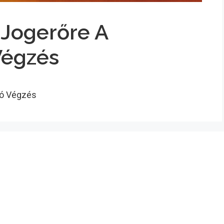
 Jogerőre A
Végzés
dó Végzés