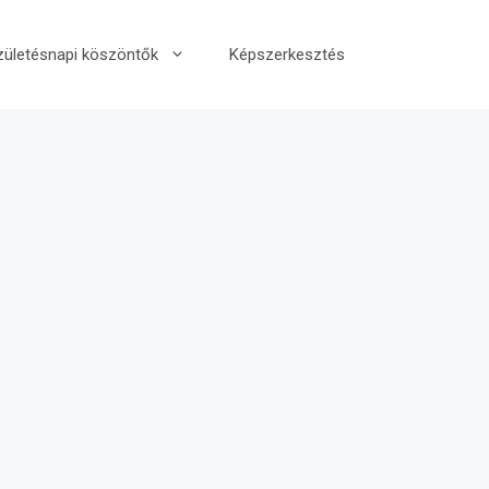
zületésnapi köszöntők
Képszerkesztés