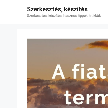
Kilépés
Szerkesztés, készítés
a
tartalomba
Szerkesztés, készítés, hasznos tippek, trükkök