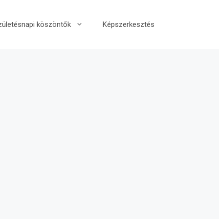
zületésnapi köszöntők
Képszerkesztés