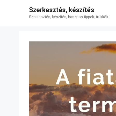
Kilépés
Szerkesztés, készítés
a
tartalomba
Szerkesztés, készítés, hasznos tippek, trükkök