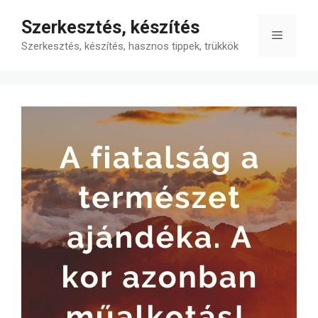
Kilépés
Szerkesztés, készítés
a
Menü
tartalomba
Szerkesztés, készítés, hasznos tippek, trükkök