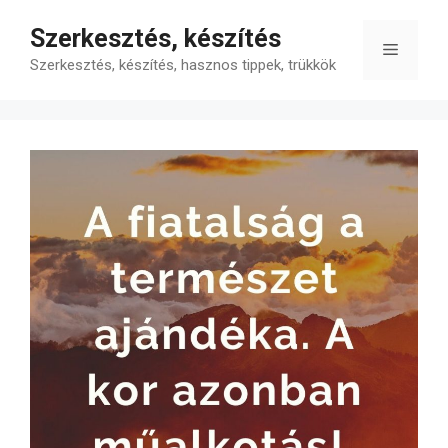
Kilépés
Szerkesztés, készítés
a
Menü
tartalomba
Szerkesztés, készítés, hasznos tippek, trükkök