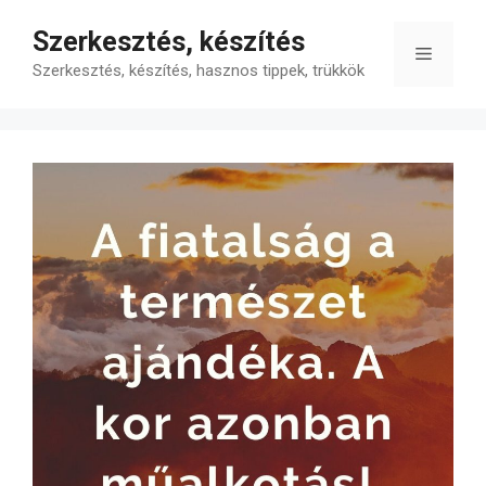
Kilépés
Szerkesztés, készítés
a
Menü
tartalomba
Szerkesztés, készítés, hasznos tippek, trükkök