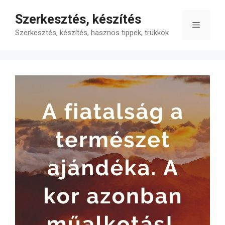
Kilépés
Szerkesztés, készítés
a
Menü
tartalomba
Szerkesztés, készítés, hasznos tippek, trükkök