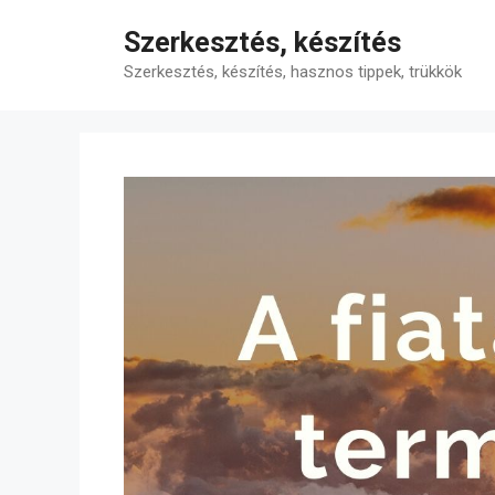
Kilépés
Szerkesztés, készítés
a
tartalomba
Szerkesztés, készítés, hasznos tippek, trükkök