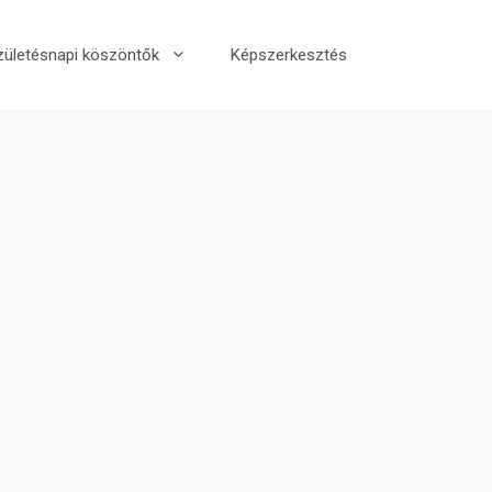
zületésnapi köszöntők
Képszerkesztés