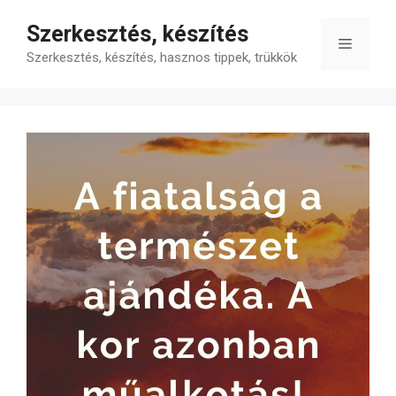
Kilépés
Szerkesztés, készítés
a
Menü
tartalomba
Szerkesztés, készítés, hasznos tippek, trükkök