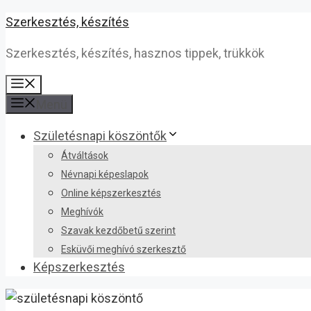
Kilépés
Szerkesztés, készítés
a
Szerkesztés, készítés, hasznos tippek, trükkök
tartalomba
Menü
Menü
Születésnapi köszöntők
Átváltások
Névnapi képeslapok
Online képszerkesztés
Meghívók
Szavak kezdőbetű szerint
Esküvői meghívó szerkesztő
Képszerkesztés