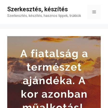
Kilépés
Szerkesztés, készítés
a
Menü
tartalomba
Szerkesztés, készítés, hasznos tippek, trükkök