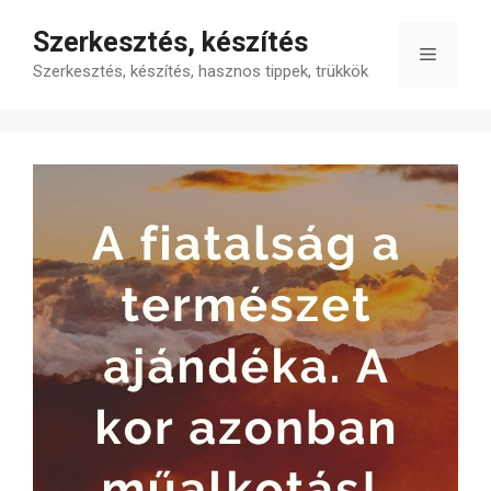
Kilépés
Szerkesztés, készítés
a
Menü
tartalomba
Szerkesztés, készítés, hasznos tippek, trükkök