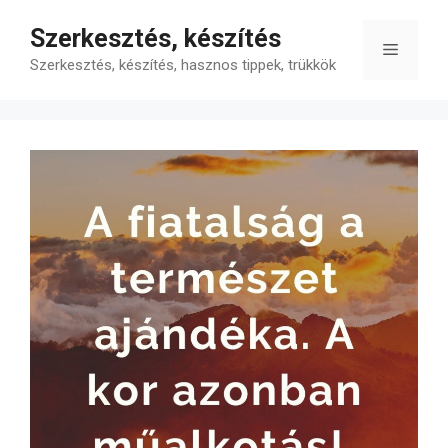
Kilépés
Szerkesztés, készítés
a
Menü
tartalomba
Szerkesztés, készítés, hasznos tippek, trükkök