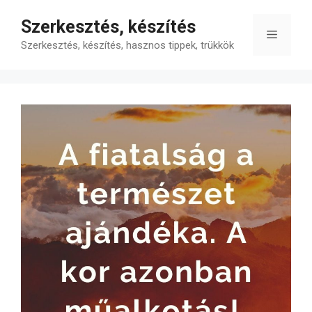
Kilépés
Szerkesztés, készítés
a
Menü
tartalomba
Szerkesztés, készítés, hasznos tippek, trükkök