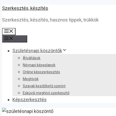
Kilépés
Szerkesztés, készítés
a
Szerkesztés, készítés, hasznos tippek, trükkök
tartalomba
Menü
Menü
Születésnapi köszöntők
Átváltások
Névnapi képeslapok
Online képszerkesztés
Meghívók
Szavak kezdőbetű szerint
Esküvői meghívó szerkesztő
Képszerkesztés