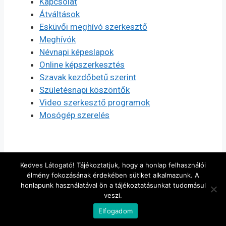
Kapcsolat
Átváltások
Esküvői meghívó szerkesztő
Meghívók
Névnapi képeslapok
Online képszerkesztés
Szavak kezdőbetű szerint
Születésnapi köszöntők
Video szerkesztő programok
Mosógép szerelés
Kedves Látogató! Tájékoztatjuk, hogy a honlap felhasználói
élmény fokozásának érdekében sütiket alkalmazunk. A
honlapunk használatával ön a tájékoztatásunkat tudomásul
© 2026 Szerkesztés, készítés
• Készült
veszi.
GeneratePress
Elfogadom