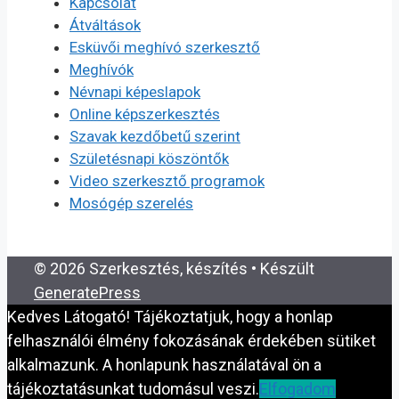
Kapcsolat
Átváltások
Esküvői meghívó szerkesztő
Meghívók
Névnapi képeslapok
Online képszerkesztés
Szavak kezdőbetű szerint
Születésnapi köszöntők
Video szerkesztő programok
Mosógép szerelés
© 2026 Szerkesztés, készítés
• Készült
GeneratePress
Kedves Látogató! Tájékoztatjuk, hogy a honlap
felhasználói élmény fokozásának érdekében sütiket
alkalmazunk. A honlapunk használatával ön a
tájékoztatásunkat tudomásul veszi.
Elfogadom