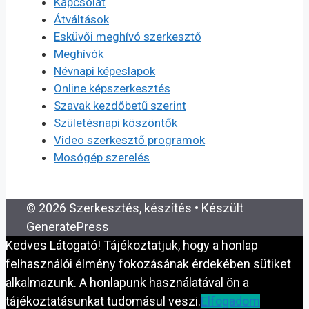
Kapcsolat
Átváltások
Esküvői meghívó szerkesztő
Meghívók
Névnapi képeslapok
Online képszerkesztés
Szavak kezdőbetű szerint
Születésnapi köszöntők
Video szerkesztő programok
Mosógép szerelés
© 2026 Szerkesztés, készítés
• Készült
GeneratePress
Kedves Látogató! Tájékoztatjuk, hogy a honlap
felhasználói élmény fokozásának érdekében sütiket
alkalmazunk. A honlapunk használatával ön a
tájékoztatásunkat tudomásul veszi.
Elfogadom