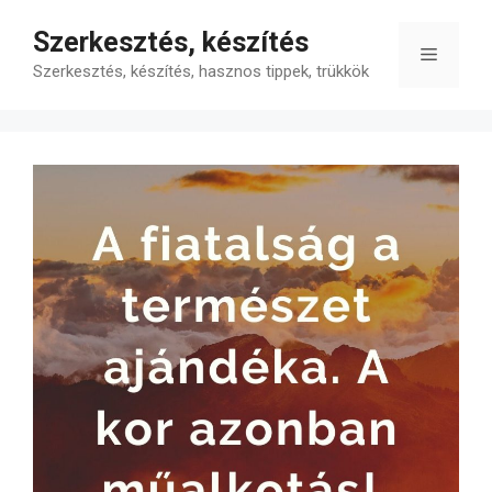
Kilépés
Szerkesztés, készítés
a
Menü
tartalomba
Szerkesztés, készítés, hasznos tippek, trükkök