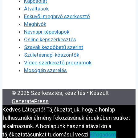
Kapcsolat
Átváltások
Esküvői meghívó szerkesztő
Meghívók
Névnapi képeslapok
Online képszerkesztés
Szavak kezdőbetű szerint
Születésnapi köszöntők
Video szerkesztő programok
Mosógép szerelés
© 2026 Szerkesztés, készítés
• Készült
GeneratePress
Kedves Látogató! Tájékoztatjuk, hogy a honlap
felhasználói élmény fokozásának érdekében sütiket
alkalmazunk. A honlapunk használatával ön a
tájékoztatásunkat tudomásul veszi.
Elfogadom