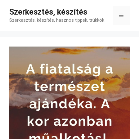
Kilépés
Szerkesztés, készítés
a
Menü
tartalomba
Szerkesztés, készítés, hasznos tippek, trükkök