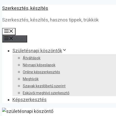
Kilépés
Szerkesztés, készítés
a
Szerkesztés, készítés, hasznos tippek, trükkök
tartalomba
Menü
Menü
Születésnapi köszöntők
Átváltások
Névnapi képeslapok
Online képszerkesztés
Meghívók
Szavak kezdőbetű szerint
Esküvői meghívó szerkesztő
Képszerkesztés