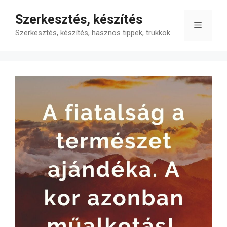
Kilépés
Szerkesztés, készítés
a
Menü
tartalomba
Szerkesztés, készítés, hasznos tippek, trükkök