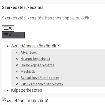
Kilépés
Szerkesztés, készítés
a
Szerkesztés, készítés, hasznos tippek, trükkök
tartalomba
Menü
Menü
Születésnapi köszöntők
Átváltások
Névnapi képeslapok
Online képszerkesztés
Meghívók
Szavak kezdőbetű szerint
Esküvői meghívó szerkesztő
Képszerkesztés